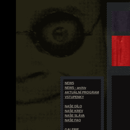
NEWS
NEWS - archiv
AKTUÁLNÍ PROGRAM
VSTUPENKY
NAŠE DÍLO
NAŠE KREV
NAŠE SLÁVA
NAŠE FAQ
GALERIE