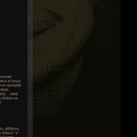
herecké
dius si hnusí
hce vyvraždit
eduje
bij… zabij
u trhány na
í
s, většinou
 řešení“. V