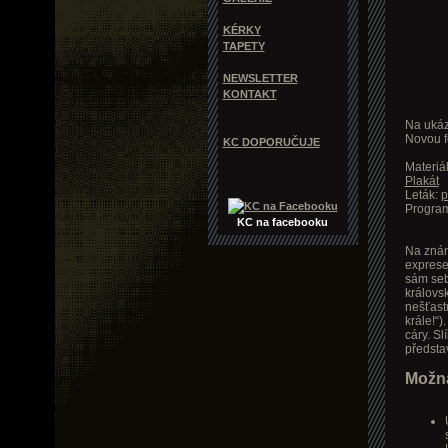
KÉRKY
TAPETY
NEWSLETTER
KONTAKT
Na ukáz
Novou f
KC DOPORUČUJE
Materiál
Plakát
Leták:
p
Progra
KC na facebooku
Na znám
exprese
sám seb
královs
nešťast
krále!“)
cáry. Sl
předsta
Možná