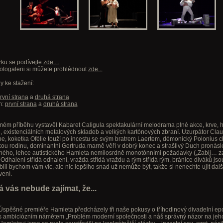
ku se podívejte
zde....
otogalerii si můžete prohlédnout
zde...
y ke stažení:
rvní strana
a
druhá strana
m:
první strana
a
druhá strana
ém příběhu vystavěl Kabaret Caligula spektakulární melodrama plné akce, krve, 
, existenciálních metalových skladeb a velkých kartónových zbraní. Uzurpátor Clau
e, koketka Ofélie touží po incestu se svým bratrem Laertem, démonický Polonius c
kou rodinu, dominantní Gertruda marně věří v dobrý konec a strašlivý Duch pronásl
ného, lehce autistického Hamleta nemilosrdně monotónními požadavky („Zabij… za
. Odhalení střídá odhalení, vražda střídá vraždu a rým střídá rým, bránice diváků jso
íbili bychom vám víc, ale nic lepšího snad už nemůže být, takže si nenechte ujít dalš
vení.
 vás nebude zajímat, že...
Úspěšné premiéře Hamleta předcházely tři naše pokusy o tříhodinový divadelní epo
s ambiciózním námětem „Problém moderní společnosti a náš správný názor na jeho